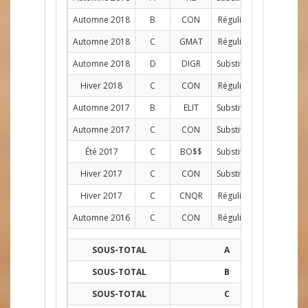
Automne 2018
B
CON
Régulier
C
11
Automne 2018
C
GMAT
Régulier
AG
12
Automne 2018
D
DIGR
Substitut
C
6
Hiver 2018
C
CON
Régulier
C
10
Automne 2017
B
ELIT
Substitut
C
1
Automne 2017
C
CON
Substitut
C
11
Été 2017
C
BO$$
Substitut
C
1
Hiver 2017
C
CON
Substitut
C
11
Hiver 2017
C
CNQR
Régulier
C
3
Automne 2016
C
CON
Régulier
C
10
SOUS-TOTAL
A
19
SOUS-TOTAL
B
24
SOUS-TOTAL
C
62