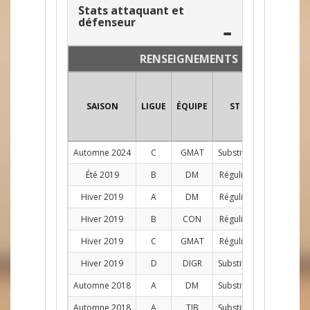
Stats attaquant et
défenseur
RENSEIGNEMENTS
SAISON
LIGUE
ÉQUIPE
ST
POS
PJ
Automne 2024
C
GMAT
Substitut
C
1
Été 2019
B
DM
Régulier
AG
1
Hiver 2019
A
DM
Régulier
AG
11
Hiver 2019
B
CON
Régulier
C
11
Hiver 2019
C
GMAT
Régulier
AG
3
Hiver 2019
D
DIGR
Substitut
C
2
Automne 2018
A
DM
Substitut
C
7
Automne 2018
A
TIB
Substitut
C
1