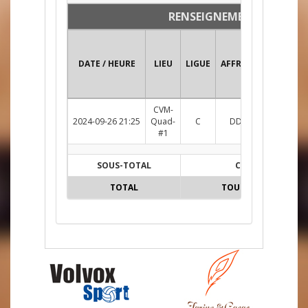
RENSEIGNEMENTS
DATE / HEURE
LIEU
LIGUE
AFFRONTEMENT
CVM-
2024-09-26 21:25
Quad-
C
DDU c. GMAT
Su
#1
SOUS-TOTAL
C
TOTAL
TOUTES