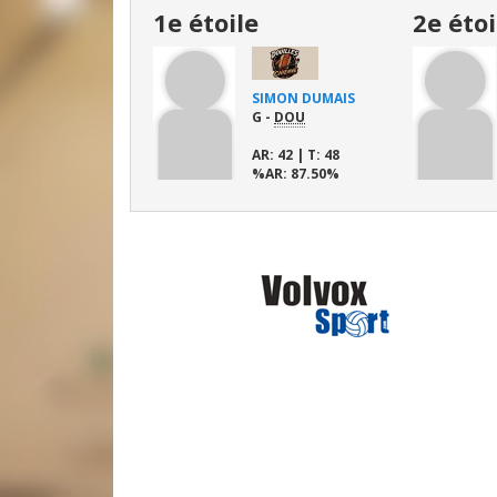
1e étoile
2e étoi
SIMON DUMAIS
G -
DOU
AR
: 42 |
T
: 48
%AR
: 87.50%