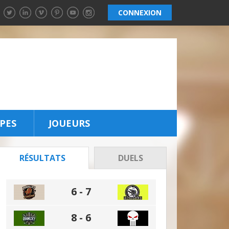
CONNEXION
TIRAGE AU
SORT DE LA
PS4
ichel Villeneuve des
aumés remporte le
PES
JOUEURS
rand prix - une
onsole PlayStation 4
vec le jeu Uncharted
RÉSULTATS
DUELS
ire la suite
6 - 7
8 - 6