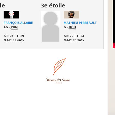
le
3e étoile
1e éto
FRANÇOIS ALLAIRE
MATHIEU PERREAULT
AG -
PUN
G -
DOU
AR
: 26 |
T
: 29
AR
: 20 |
T
: 23
%AR
: 89.66%
%AR
: 86.96%