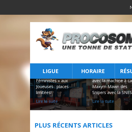
TIRAGE AU
INSCRIPTIONS
SORT D'UNE
POUR LA
NESPRESSO
SAISON
CITIZ ET
AUTOMNE
D'UNE SNES
2026
CLASSIC
Stats « Live » sur iPad,
buts de la LNH, rabais
Maxime Chamberlan
LIGUE
HORAIRE
RÉS
« Lève-Tôt » et « Le
des Excaliburs repart
Féministes » aux
avec la machine à ca
INSCRIPTION
Joueuses : places
Maxym Mawn des
limitées!
Snipers avec la SNES
Lire la suite
Lire la suite
PLUS RÉCENTS ARTICLES