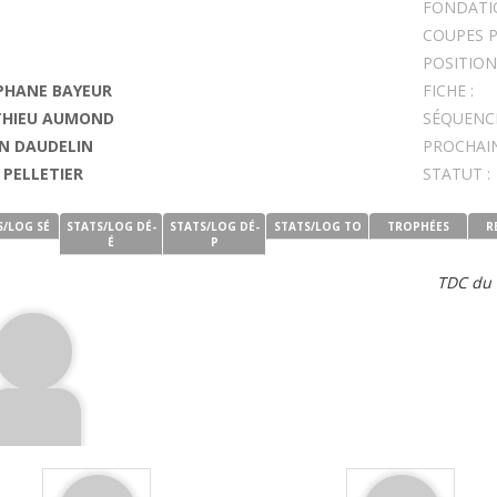
FONDATIO
COUPES 
POSITION 
PHANE BAYEUR
FICHE :
HIEU AUMOND
SÉQUENCE
N DAUDELIN
PROCHAIN
 PELLETIER
STATUT :
S/LOG SÉ
STATS/LOG DÉ-
STATS/LOG DÉ-
STATS/LOG TO
TROPHÉES
R
É
P
TDC du 