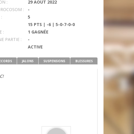
N :
29 AOÛT 2022
PROCOSOM :
-
:
5
15 PTS | -6 | 5-0-7-0-0
 :
1 GAGNÉE
E PARTIE :
-
ACTIVE
ECORDS
JALONS
SUSPENSIONS
BLESSURES
C!