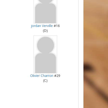
jordan Verville
#16
(D)
Olivier Charron
#29
(C)