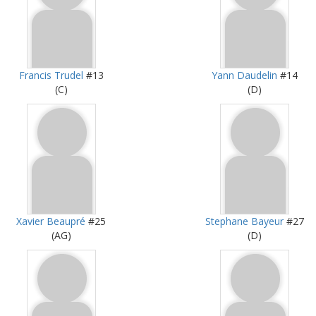
Francis Trudel
#13
Yann Daudelin
#14
(C)
(D)
Xavier Beaupré
#25
Stephane Bayeur
#27
(AG)
(D)