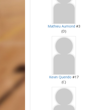
Mathieu Aumond
#3
(D)
Kevin Querido
#17
(C)