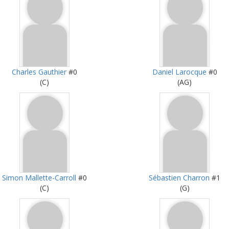
Charles Gauthier
#0
Daniel Larocque
#0
(C)
(AG)
Simon Mallette-Carroll
#0
Sébastien Charron
#1
(C)
(G)