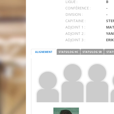
LIGUE :
B
CONFÉRENCE :
-
DIVISION :
-
CAPITAINE :
STE
ADJOINT 1 :
MAT
ADJOINT 2 :
YAN
ADJOINT 3 :
ERIK
ALIGNEMENT
STATS/LOG HC
STATS/LOG SR
STAT