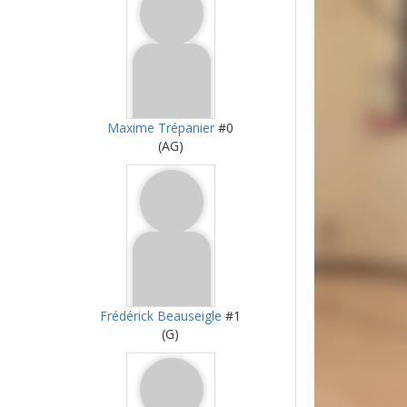
Maxime Trépanier
#0
(AG)
Frédérick Beauseigle
#1
(G)