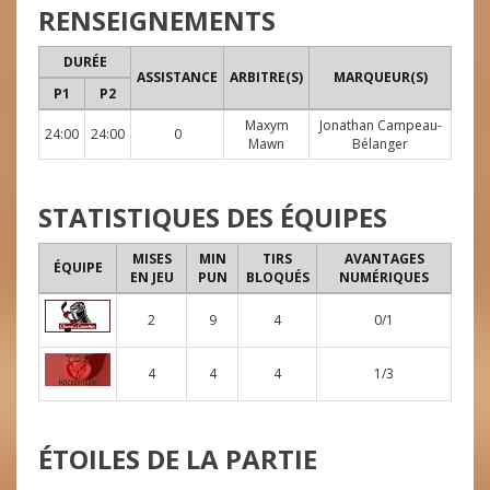
RENSEIGNEMENTS
DURÉE
ASSISTANCE
ARBITRE(S)
MARQUEUR(S)
P1
P2
Maxym
Jonathan Campeau-
24:00
24:00
0
Mawn
Bélanger
STATISTIQUES DES ÉQUIPES
MISES
MIN
TIRS
AVANTAGES
ÉQUIPE
EN JEU
PUN
BLOQUÉS
NUMÉRIQUES
2
9
4
0/1
4
4
4
1/3
ÉTOILES DE LA PARTIE