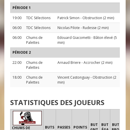
PÉRIODE 1
19:00
TDC Sélections
Patrick Simon
- Obstruction (2 min)
06:00
TDC Sélections
Nicolas Pilote
- Rudesse (2 min)
06:00
Chums de
Edouard Giacometti
- Bâton élevé (5
Palettes
min)
PÉRIODE 2
22:00
Chums de
Arnaud Briere
- Accrocher (2 min)
Palettes
18:00
Chums de
Vincent Castonguay
- Obstruction (2
Palettes
min)
STATISTIQUES DES JOUEURS
TI
BUT
BUT
BUT
BUTS
PASSES
POINTS
CHUMS DE
GNT
ÉGA
PRO