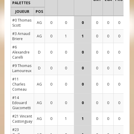
PALETTES
JOUEUR
POS
1
2
#0 Thomas
AG
0
0
0
0
0
0
1
1
Scott
#3 Arnaud
AG
0
1
1
0
0
0
0
1
Briere
#6
Alexandre
D
0
0
0
0
0
0
3
2
Carelli
#9 Thomas
D
0
0
0
0
0
0
1
0
Lamoureux
#11
Charles
AG
0
0
0
0
0
0
0
0
Comeau
#14
Edouard
AG
0
0
0
0
0
0
1
0
Giacometti
#21 Vincent
AG
0
1
1
0
0
0
0
4
Castonguay
#23