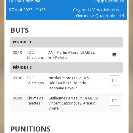
Équipe à domicile
Équipe visiteuse
07 mai 2025 19h25
Cégep du Vieux-Montréal -
Gymnase Quadruple - #4
BUTS
PÉRIODE 1
00:10
TDC
AN
-
Martin Allaire
(2) AIDES:
Sélections
Erik Pelletier
PÉRIODE 2
09:30
TDC
Nicolas Pilote
(12) AIDES:
Sélections
Déric Muhoza Eloundou
,
Stephane Bayeur
06:00
Chums de
Guillaume Perreault
(3) AIDES:
Palettes
Vincent Castonguay
,
Arnaud
Briere
PUNITIONS