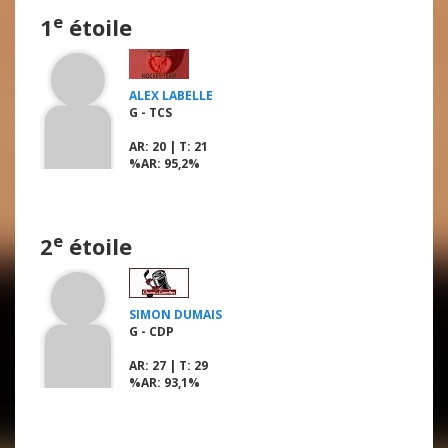
e
1
étoile
ALEX LABELLE
G - TCS
AR
: 20 |
T
: 21
%AR
: 95,2%
e
2
étoile
SIMON DUMAIS
G - CDP
AR
: 27 |
T
: 29
%AR
: 93,1%