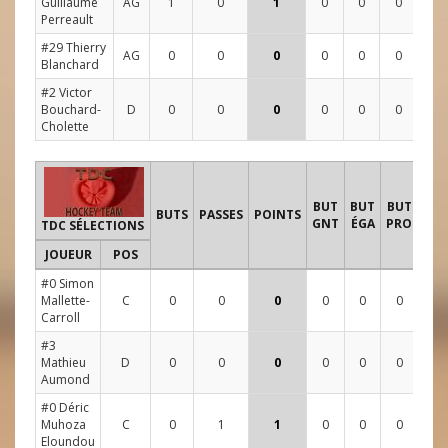
Guillaume
AG
1
0
1
0
0
0
0
1
Perreault
#29 Thierry
AG
0
0
0
0
0
0
0
3
Blanchard
#2 Victor
Bouchard-
D
0
0
0
0
0
0
0
3
Cholette
TI
BUT
BUT
BUT
BUTS
PASSES
POINTS
GNT
ÉGA
PRO
TDC SÉLECTIONS
JOUEUR
POS
1
2
#0 Simon
Mallette-
C
0
0
0
0
0
0
3
0
Carroll
#3
Mathieu
D
0
0
0
0
0
0
2
0
Aumond
#0 Déric
Muhoza
C
0
1
1
0
0
0
2
1
Eloundou