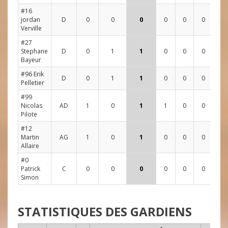
#16
jordan
D
0
0
0
0
0
0
0
0
Verville
#27
Stephane
D
0
1
1
0
0
0
1
2
Bayeur
#96 Erik
D
0
1
1
0
0
0
0
3
Pelletier
#99
Nicolas
AD
1
0
1
1
0
0
4
4
Pilote
#12
Martin
AG
1
0
1
0
0
0
2
1
Allaire
#0
Patrick
C
0
0
0
0
0
0
2
2
Simon
STATISTIQUES DES GARDIENS