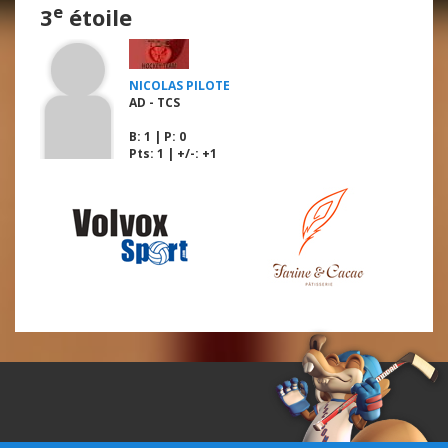
e
3
étoile
NICOLAS PILOTE
AD - TCS
B
: 1 |
P
: 0
Pts: 1 | +/-: +1