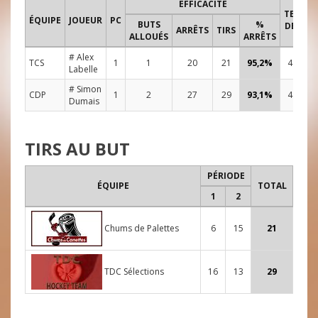
EFFICACITÉ
TEMPS
ÉQUIPE
JOUEUR
PC
BUTS
%
DE JEU
ARRÊTS
TIRS
ALLOUÉS
ARRÊTS
# Alex
TCS
1
1
20
21
95,2%
48:00
Labelle
# Simon
CDP
1
2
27
29
93,1%
48:00
Dumais
TIRS AU BUT
PÉRIODE
ÉQUIPE
TOTAL
1
2
Chums de Palettes
6
15
21
TDC Sélections
16
13
29