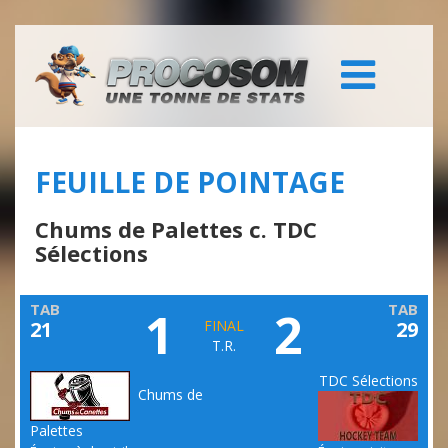
FEUILLE DE POINTAGE
Chums de Palettes c. TDC
Sélections
TAB
TAB
1
2
21
FINAL
29
T.R.
TDC Sélections
Chums de
Palettes