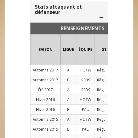
Stats attaquant et
défenseur
RENSEIGNEMENTS
SAISON
LIGUE
ÉQUIPE
ST
POS
PJ
Automne 2017
A
HOTW
Régulier
AG
9
Automne 2017
B
REDS
Régulier
C
5
Été 2017
A
REDS
Régulier
C
8
Hiver 2016
A
HOTW
Régulier
AG
9
Hiver 2016
B
PAU
Régulier
AD
11
Automne 2015
A
HOTW
Régulier
AG
4
Automne 2015
B
PAU
Régulier
AG
11