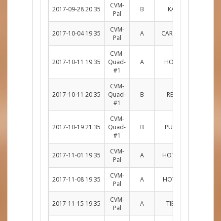
CVM-
2017-09-28 20:35
B
KAL c. REDS
R
Pal
CVM-
2017-10-04 19:35
A
CARDS c. HOTW
R
Pal
CVM-
2017-10-11 19:35
Quad-
A
HOTW c. FRUI
R
#1
CVM-
2017-10-11 20:35
Quad-
B
REDS c. PAU
R
#1
CVM-
2017-10-19 21:35
Quad-
B
PUNK c. REDS
R
#1
CVM-
2017-11-01 19:35
A
HOTW c. CHKN
R
Pal
CVM-
2017-11-08 19:35
A
HOTW c. DARK
R
Pal
CVM-
2017-11-15 19:35
A
TIB c. HOTW
R
Pal