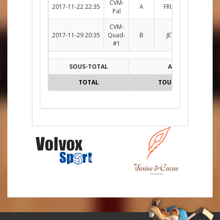
CVM-
2017-11-22 22:35
A
FRUI c. HOTW
R
Pal
CVM-
2017-11-29 20:35
Quad-
B
JETS c. REDS
R
#1
SOUS-TOTAL
A
TOTAL
TOUTES