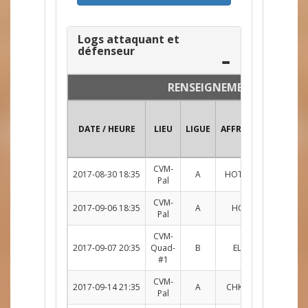
Logs attaquant et
défenseur
RENSEIGNEMENTS
DATE / HEURE
LIEU
LIGUE
AFFRONTEMENT
CVM-
2017-08-30 18:35
A
HOTW c. BLADE
R
Pal
CVM-
2017-09-06 18:35
A
HOTW c. TIB
R
Pal
CVM-
2017-09-07 20:35
Quad-
B
ELIT c. REDS
R
#1
CVM-
2017-09-14 21:35
A
CHKN c. HOTW
R
Pal