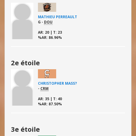
MATHIEU PERREAULT
G -
DOU
AR
: 20 |
T
: 23
%AR
: 86.96%
2e étoile
2e 
CHRISTOPHER MASS?
-
CRM
AR
: 35 |
T
: 40
%AR
: 87.50%
3e étoile
3e 