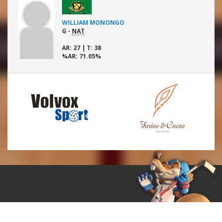
WILLIAM MONONGO
G -
NAT
AR
: 27 |
T
: 38
%AR
: 71.05%
© ProCosom 2015.
Tous droits réservés.