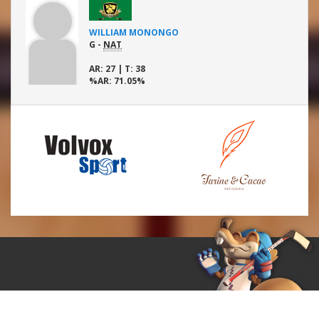
WILLIAM MONONGO
G -
NAT
AR
: 27 |
T
: 38
%AR
: 71.05%
© ProCosom 2015.
Tous droits réservés.