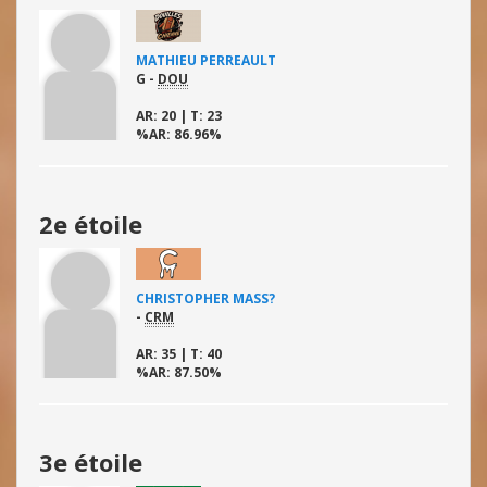
MATHIEU PERREAULT
G -
DOU
AR
: 20 |
T
: 23
%AR
: 86.96%
2e étoile
2e 
CHRISTOPHER MASS?
-
CRM
AR
: 35 |
T
: 40
%AR
: 87.50%
3e étoile
3e 